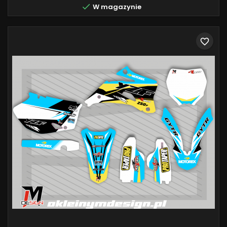

W magazynie
favorite_border