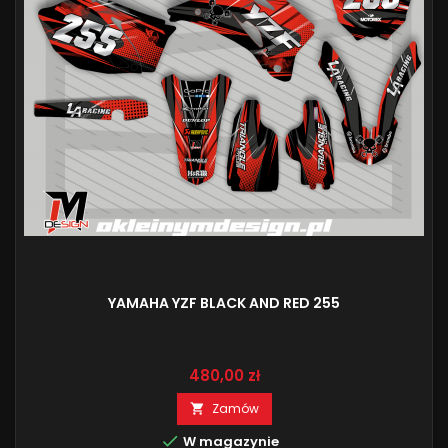
YAMAHA YZF BLACK AND RED 255
Cena
480,00 zł
Zamów


W magazynie