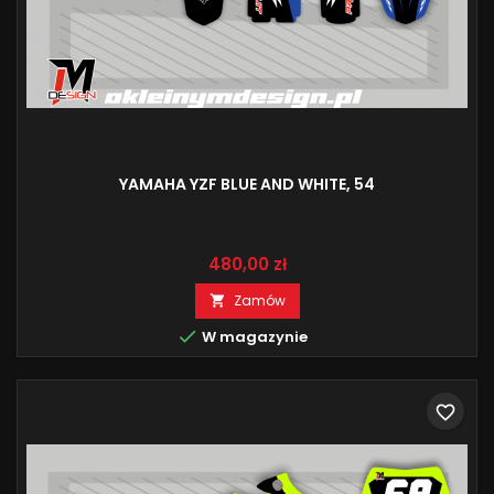
YAMAHA YZF BLUE AND WHITE, 54
Cena
480,00 zł
Zamów


W magazynie
favorite_border