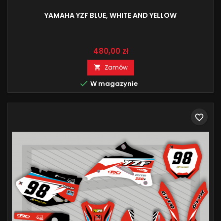
YAMAHA YZF BLUE, WHITE AND YELLOW
Cena
480,00 zł
Zamów


W magazynie
favorite_border