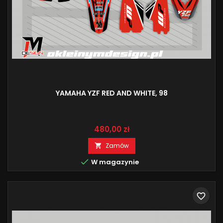
YAMAHA YZF RED AND WHITE, 98
Cena
480,00 zł
Zamów


W magazynie
favorite_border