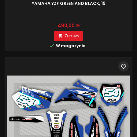
YAMAHA YZF GREEN AND BLACK, 19
Cena
480,00 zł
Zamów


W magazynie
favorite_border