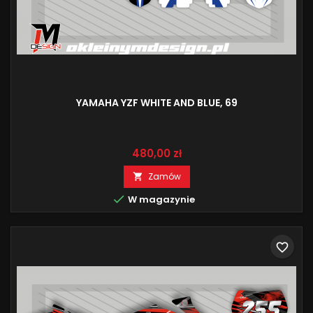
YAMAHA YZF WHITE AND BLUE, 69
Cena
480,00 zł
Zamów


W magazynie
favorite_border