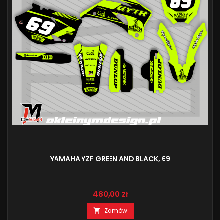
YAMAHA YZF GREEN AND BLACK, 69
Cena
480,00 zł
Zamów
