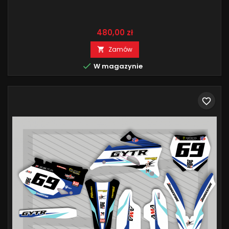
Cena
480,00 zł
Zamów


W magazynie
favorite_border