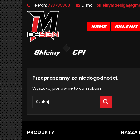
Telefon:
723735360
E-mail:
okleinymdesign@gma
D
(
U
Z
HOME
OKLEINY
add_circle_outline
((
Mu
Na
Okleiny
CPI
Przepraszamy za niedogodności.
Wyszukaj ponownie to co szukasz

PRODUKTY
NASZA 