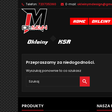
Telefon:
723735360
E-mail:
okleinymdesign@gma
D
(
U
Z
HOME
OKLEINY
add_circle_outline
((
Mu
Na
Okleiny
KSR
Przepraszamy za niedogodności.
Wyszukaj ponownie to co szukasz

PRODUKTY
NASZA 