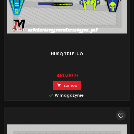
HUSQ 701 FLUO
Cena
480,00 zł
Zamów


W magazynie
favorite_border