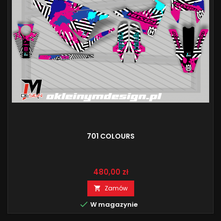
701 COLOURS
Cena
480,00 zł
Zamów


W magazynie