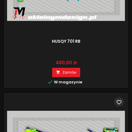
HUSQY 701 RB
Cena
480,00 zł
Zamów


W magazynie
favorite_border