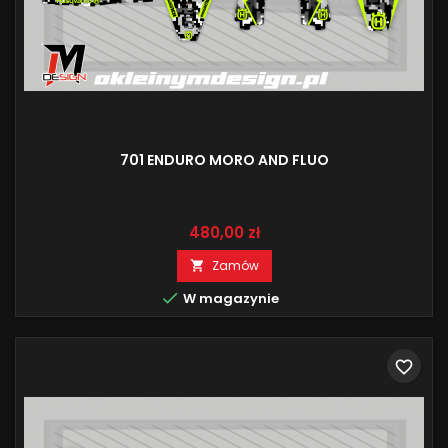
701 ENDURO MORO AND FLUO
Cena
480,00 zł
Zamów


W magazynie
favorite_border