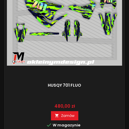
HUSQY 701 FLUO
Cena
480,00 zł
Zamów


W magazynie