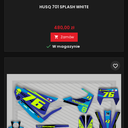
HUSQ 701 SPLASH WHITE
Cena
480,00 zł
Zamów


W magazynie
favorite_border