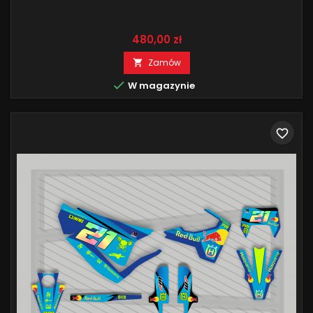
Cena
480,00 zł
Zamów


W magazynie
favorite_border