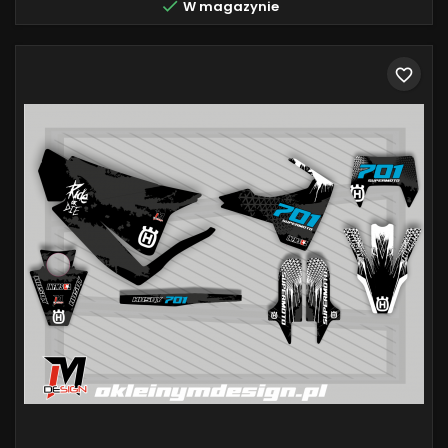

W magazynie
favorite_border