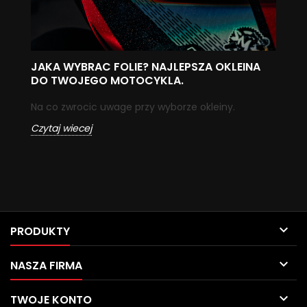
JAKA WYBRAC FOLIE? NAJLEPSZA OKLEINA
F
DO TWOJEGO MOTOCYKLA.
Fi
Na co zwrocic uwage przy wyborze okleiny.
Cz
Czytaj wiecej

PRODUKTY

NASZA FIRMA

TWOJE KONTO